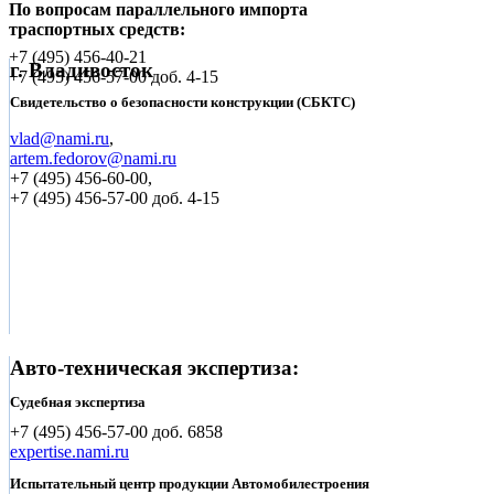
По вопросам параллельного импорта
траспортных средств:
+7 (495)
456-40-21
г. Владивосток
+7 (495)
456-57-00 доб. 4-15
Свидетельство о безопасности конструкции (СБКТС)
vlad@nami.ru
,
artem.fedorov@nami.ru
+7 (495)
456-60-00,
+7 (495) 456-57-00 доб. 4-15
Авто-техническая экспертиза:
Судебная экспертиза
+7 (495)
456-57-00 доб. 6858
expertise.nami.ru
Испытательный центр продукции Автомобилестроения