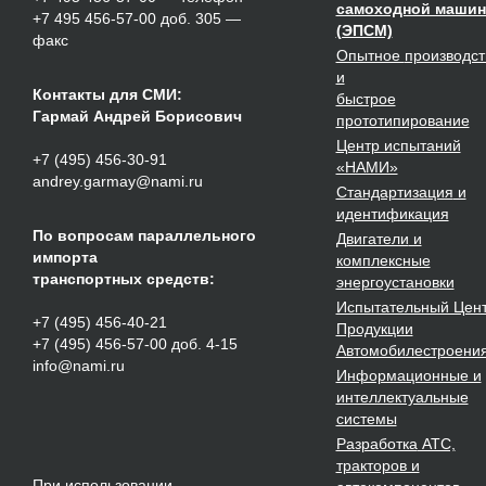
самоходной маши
+7 495 456-57-00 доб. 305 —
(ЭПСМ)
факс
Опытное
производст
и
Контакты для СМИ:
быстрое
Гармай Андрей Борисович
прототипирование
Центр испытаний
+7 (495) 456-30-91
«НАМИ»
andrey.garmay@nami.ru
Стандартизация
и
идентификация
По вопросам параллельного
Двигатели
и
импорта
комплексные
транспортных средств:
энергоустановки
Испытательный Цен
+7 (495) 456-40-21
Продукции
+7 (495) 456-57-00 доб. 4-15
Автомобилестроени
info@nami.ru
Информационные и
интеллектуальные
системы
Разработка
АТС,
тракторов и
При использовании