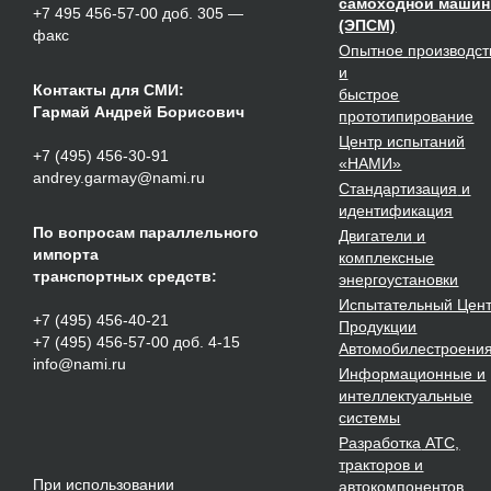
самоходной маши
+7 495 456-57-00 доб. 305 —
(ЭПСМ)
факс
Опытное
производст
и
Контакты для СМИ:
быстрое
Гармай Андрей Борисович
прототипирование
Центр испытаний
+7 (495) 456-30-91
«НАМИ»
andrey.garmay@nami.ru
Стандартизация
и
идентификация
По вопросам параллельного
Двигатели
и
импорта
комплексные
транспортных средств:
энергоустановки
Испытательный Цен
+7 (495) 456-40-21
Продукции
+7 (495) 456-57-00 доб. 4-15
Автомобилестроени
info@nami.ru
Информационные и
интеллектуальные
системы
Разработка
АТС,
тракторов и
При использовании
автокомпонентов