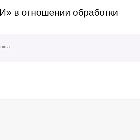
» в отношении обработки
х
анных