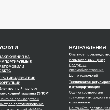
УСЛУГИ
НАПРАВЛЕНИЯ
Опытное производств
ЗАКЛЮЧЕНИЯ НА
Испытательный Центр
ИМПОРТИРУЕМЫЕ
Продукции
АВТОМОБИЛИ
Автомобилестроения
СБКТС
Центр
технологий
ПРОТИВОДЕЙСТВИЕ
Техническое регулиро
КОРРУПЦИИ
и стандартизация
Электронный паспорт
Оценка соответствия
самоходной машины (ЭПСМ)
транспортных средств и 
Опытное
производство
и
компонентов
быстрое
прототипирование
Центр
«Стандартизация 
Центр испытаний
«НАМИ»