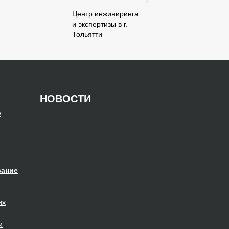
Центр инжиниринга
и экспертизы в г.
Тольятти
НОВОСТИ
о
вание
их
и