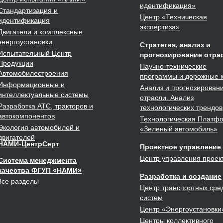
идентификация»
Стандартизация
и
Центр
«Техническая
идентификация
экспертиза»
Двигатели
и комплексные
энергоустановки
Стратегия, анализ и
Испытательный Центр
прогнозирование отра
Продукции
Научно-технические
Автомобилестроения
программы
и
дорожные 
Информационные и
Анализ и прогнозирован
интеллектуальные
системы
отрасли. Анализ
Разработка
АТС, тракторов и
технологических трендов
автокомпонентов
Технологическая Платф
Экология
автомобилей и
«Зеленый автомобиль»
двигателей
НАМИ-ЦентрСерт
Проектное
управление
Центр управления проек
Система менеджмента
качества ФГУП «НАМИ»
Разработка
и создание
Все разделы
Центр транспортных сред
систем
Центр
«Энергоустановки
Центры
коллективного