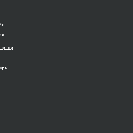
мы
ая
й
центр
тура