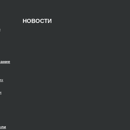
НОВОСТИ
о
вание
их
и
сли