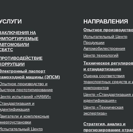
УСЛУГИ
НАПРАВЛЕНИЯ
Опытное производств
ЗАКЛЮЧЕНИЯ НА
Испытательный Центр
ИМПОРТИРУЕМЫЕ
Продукции
АВТОМОБИЛИ
Автомобилестроения
СБКТС
Центр
технологий
ПРОТИВОДЕЙСТВИЕ
Техническое регулиро
КОРРУПЦИИ
и стандартизация
Электронный паспорт
Оценка соответствия
самоходной машины (ЭПСМ)
транспортных средств и 
Опытное
производство
и
компонентов
быстрое
прототипирование
Центр
«Стандартизация 
Центр испытаний
«НАМИ»
идентификация»
Стандартизация
и
Центр
«Техническая
идентификация
экспертиза»
Двигатели
и комплексные
энергоустановки
Стратегия, анализ и
Испытательный Центр
прогнозирование отра