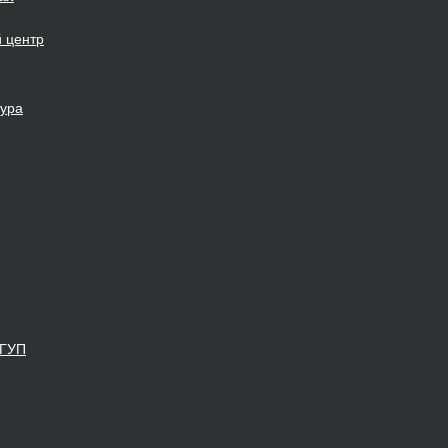
й
центр
тура
ФГУП