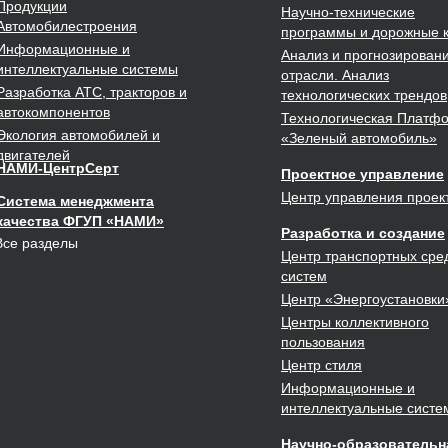
Продукции
Научно-технические
Автомобилестроения
программы
и
дорожные 
Информационные и
Анализ и прогнозирован
интеллектуальные
системы
отрасли. Анализ
Разработка
АТС, тракторов и
технологических трендов
автокомпонентов
Технологическая Платф
Экология
автомобилей и
«Зеленый автомобиль»
двигателей
НАМИ-ЦентрСерт
Проектное
управление
Центр управления проек
Система менеджмента
качества ФГУП «НАМИ»
Разработка
и создание
Все разделы
Центр транспортных сред
систем
Центр
«Энергоустановки
Центры
коллективного
пользования
Центр
стиля
Информационные и
интеллектуальные систе
Научно-образовательн