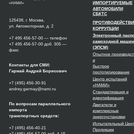
ИМПОРТИРУЕМЫЕ
«НАМИ»
АВТОМОБИЛИ
СБКТС
125438, г. Москва,
ПРОТИВОДЕЙСТВИ
ул. Автомоторная, д. 2
КОРРУПЦИИ
Электронный пасп
+7 495 456-57-00
— телефон
самоходной маши
+7 495 456-57-00 доб. 305 —
(ЭПСМ)
факс
Опытное
производст
и
Контакты для СМИ:
быстрое
Гармай Андрей Борисович
прототипирование
Центр испытаний
+7 (495) 456-30-91
«НАМИ»
andrey.garmay@nami.ru
Стандартизация
и
идентификация
По вопросам параллельного
Двигатели
и
импорта
комплексные
транспортных средств:
энергоустановки
Испытательный Цен
+7 (495) 456-40-21
Продукции
+7 (495) 456-57-00 доб. 4-15