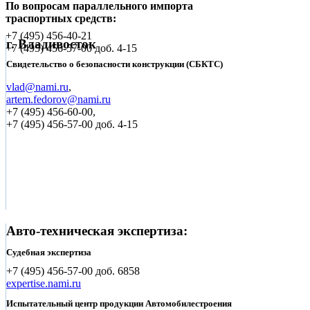
По вопросам параллельного импорта
траспортных средств:
+7 (495)
456-40-21
г. Владивосток
+7 (495)
456-57-00 доб. 4-15
Свидетельство о безопасности конструкции (СБКТС)
vlad@nami.ru
,
artem.fedorov@nami.ru
+7 (495)
456-60-00,
+7 (495) 456-57-00 доб. 4-15
Авто-техническая экспертиза:
Судебная экспертиза
+7 (495)
456-57-00 доб. 6858
expertise.nami.ru
Испытательный центр продукции Автомобилестроения