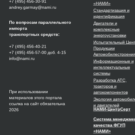
+7 (495) 456-30-91
«НАМИ»
andrey.garmay@nami.ru
Стандартизация
и
идентификация
По вопросам параллельного
Двигатели
и
импорта
комплексные
транспортных средств:
энергоустановки
Испытательный Цен
+7 (495) 456-40-21
Продукции
+7 (495) 456-57-00 доб. 4-15
Автомобилестроени
info@nami.ru
Информационные и
интеллектуальные
системы
Разработка
АТС,
тракторов и
При использовании
автокомпонентов
материалов этого портала
Экология
автомобил
ссылка на сайт обязательна
и двигателей
НАМИ-ЦентрСерт
2026
Система менеджме
качества ФГУП
«НАМИ»