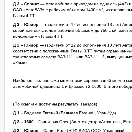
Д 3 – Спринт —
Автомобили с приводом на одну ось (4×2) 
ОАО «АвтоВАЗ» с рабочим объемом 1400с м³, изготовленны
Главы 4 ТТ.
Д 3 – Юниор —
(водители от 12 до исполнения 18 лет) Авт
серийным двигателем рабочим объемом до 750 с м³, изготов
положениями Главы 4 ТТ.
Д 2 – Юниор —
(водители от 12 до исполнения 18 лет) Авт
соответствии с положениями Главы 3 ТТ путем ограниченн
транспортных средств ВАЗ-1111 или ВАЗ-11113, выпущенны
«Кама»
Наиболее зрелищными моментами соревнований можно сме
автомобилей Дивизиона 1 и Дивизион 2-1600. В итоге побед
(По ссылкам доступны результаты заездов)
Д 1
– Бадмаев Евгений (Бадмаев Евгений, Улан-Удэ)
Д 2 – 1600
– Гринкевич Олег (Автотехцентр «Атлантик», Ека
Д 2 – Юниор
– Санин Егор (НПФ ВИСА ООО, Ульяновск)