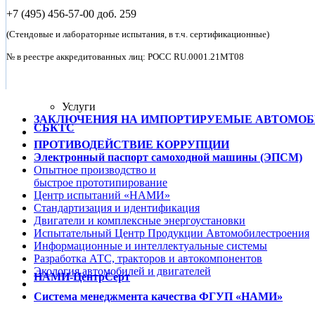
+7 (495)
456-57-00 доб. 259
(Стендовые и лабораторные испытания, в т.ч. сертификационные)
№ в реестре аккредитованных лиц: POCC RU.0001.21MT08
Услуги
ЗАКЛЮЧЕНИЯ НА ИМПОРТИРУЕМЫЕ АВТОМО
СБКТС
ПРОТИВОДЕЙСТВИЕ КОРРУПЦИИ
Электронный паспорт самоходной машины (ЭПСМ)
Опытное
производство
и
быстрое
прототипирование
Центр испытаний
«НАМИ»
Стандартизация
и идентификация
Двигатели
и комплексные
энергоустановки
Испытательный Центр Продукции Автомобилестроения
Информационные и
интеллектуальные
системы
Разработка
АТС, тракторов и автокомпонентов
Экология
автомобилей и двигателей
НАМИ-ЦентрСерт
Система менеджмента качества ФГУП «НАМИ»