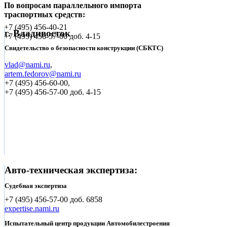
По вопросам параллельного импорта
траспортных средств:
+7 (495)
456-40-21
г. Владивосток
+7 (495)
456-57-00 доб. 4-15
Свидетельство о безопасности конструкции (СБКТС)
vlad@nami.ru
,
artem.fedorov@nami.ru
+7 (495)
456-60-00,
+7 (495) 456-57-00 доб. 4-15
Авто-техническая экспертиза:
Судебная экспертиза
+7 (495)
456-57-00 доб. 6858
expertise.nami.ru
Испытательный центр продукции Автомобилестроения