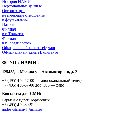
История НАМИ
Персональные данные
Организации,
не имеющие отношение
к фгуп «нами»
Патенты
Филиал
в г. Тольятти
Филиал
в г. Владивосток
Официальный канал Telegram
Официальный канал Вконтакте
ФГУП «НАМИ»
125438, г. Москва ул. Автомоторная, д. 2
+7 (495)
456-57-00
— многоканальный телефон
+7 (495)
456-57-00 доб. 305
— факс
Контакты для СМИ:
Гармай Андрей Борисович
+7 (495)
456-30-91
andrey.garmay@nami.ru