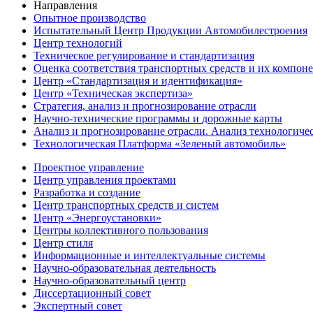
Направления
Опытное производство
Испытательный Центр
Продукции Автомобилестроения
Центр
технологий
Техническое регулирование и стандартизация
Оценка соответствия
транспортных средств и их компон
Центр
«Стандартизация и идентификация»
Центр
«Техническая экспертиза»
Стратегия, анализ и прогнозирование отрасли
Научно-технические
программы
и
дорожные карты
Анализ и прогнозирование
отрасли. Анализ технологиче
Технологическая Платформа
«Зеленый автомобиль»
Проектное
управление
Центр управления проектами
Разработка
и создание
Центр транспортных средств и систем
Центр
«Энергоустановки»
Центры
коллективного пользования
Центр
стиля
Информационные и
интеллектуальные системы
Научно-образовательная деятельность
Научно-образовательный
центр
Диссертационный
совет
Экспертный
совет