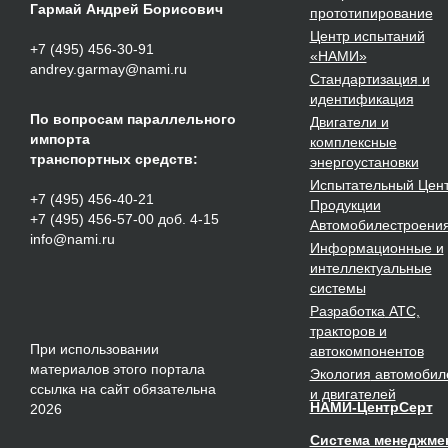
Гармай Андрей Борисович
прототипирование
Центр испытаний
+7 (495) 456-30-91
«НАМИ»
andrey.garmay@nami.ru
Стандартизация
и
идентификация
По вопросам параллельного
Двигатели
и
импорта
комплексные
транспортных средств:
энергоустановки
Испытательный Цен
+7 (495) 456-40-21
Продукции
+7 (495) 456-57-00 доб. 4-15
Автомобилестроени
info@nami.ru
Информационные и
интеллектуальные
системы
Разработка
АТС,
тракторов и
При использовании
автокомпонентов
материалов этого портала
Экология
автомобил
ссылка на сайт обязательна
и двигателей
НАМИ-ЦентрСерт
2026
Система менеджме