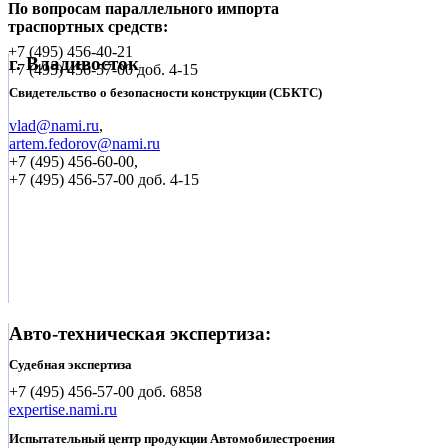
По вопросам параллельного импорта
траспортных средств:
+7 (495)
456-40-21
г. Владивосток
+7 (495)
456-57-00 доб. 4-15
Свидетельство о безопасности конструкции (СБКТС)
vlad@nami.ru
,
artem.fedorov@nami.ru
+7 (495)
456-60-00,
+7 (495) 456-57-00 доб. 4-15
Авто-техническая экспертиза:
Судебная экспертиза
+7 (495)
456-57-00 доб. 6858
expertise.nami.ru
Испытательный центр продукции Автомобилестроения