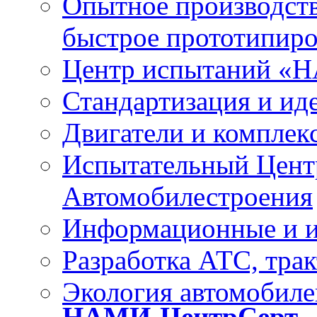
Опытное
производст
быстрое
прототипиро
Центр испытаний
«Н
Стандартизация
и ид
Двигатели
и комплек
Испытательный Цент
Автомобилестроения
Информационные и
Разработка
АТС, трак
Экология
автомобилей
НАМИ-ЦентрСерт