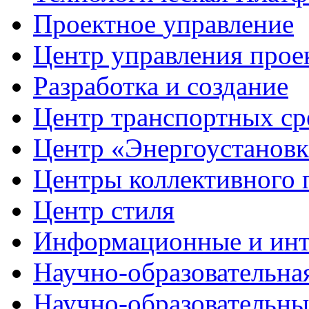
Проектное
управление
Центр управления прое
Разработка
и создание
Центр транспортных ср
Центр
«Энергоустанов
Центры
коллективного 
Центр
стиля
Информационные и
инт
Научно-образовательна
Научно-образовательн