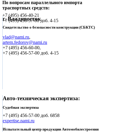
По вопросам параллельного импорта
траспортных средств:
+7 (495)
456-40-21
г. Владивосток
+7 (495)
456-57-00 доб. 4-15
Свидетельство о безопасности конструкции (СБКТС)
vlad@nami.ru
,
artem.fedorov@nami.ru
+7 (495)
456-60-00,
+7 (495) 456-57-00 доб. 4-15
Авто-техническая экспертиза:
Судебная экспертиза
+7 (495)
456-57-00 доб. 6858
expertise.nami.ru
Испытательный центр продукции Автомобилестроения