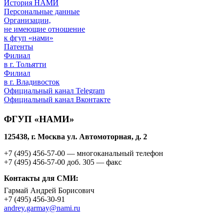
История НАМИ
Персональные данные
Организации,
не имеющие отношение
к фгуп «нами»
Патенты
Филиал
в г. Тольятти
Филиал
в г. Владивосток
Официальный канал Telegram
Официальный канал Вконтакте
ФГУП «НАМИ»
125438, г. Москва ул. Автомоторная, д. 2
+7 (495)
456-57-00
— многоканальный телефон
+7 (495)
456-57-00 доб. 305
— факс
Контакты для СМИ:
Гармай Андрей Борисович
+7 (495)
456-30-91
andrey.garmay@nami.ru