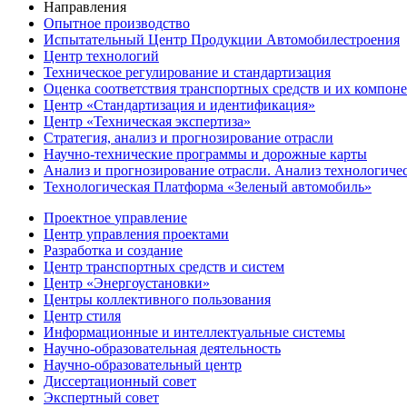
Направления
Опытное производство
Испытательный Центр
Продукции Автомобилестроения
Центр
технологий
Техническое регулирование и стандартизация
Оценка соответствия
транспортных средств и их компон
Центр
«Стандартизация и идентификация»
Центр
«Техническая экспертиза»
Стратегия, анализ и прогнозирование отрасли
Научно-технические
программы
и
дорожные карты
Анализ и прогнозирование
отрасли. Анализ технологиче
Технологическая Платформа
«Зеленый автомобиль»
Проектное
управление
Центр управления проектами
Разработка
и создание
Центр транспортных средств и систем
Центр
«Энергоустановки»
Центры
коллективного пользования
Центр
стиля
Информационные и
интеллектуальные системы
Научно-образовательная деятельность
Научно-образовательный
центр
Диссертационный
совет
Экспертный
совет