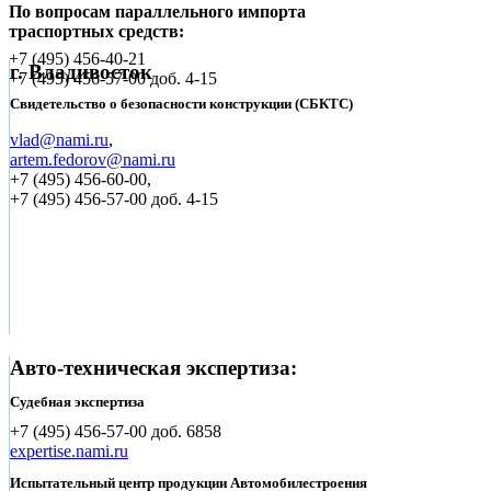
По вопросам параллельного импорта
траспортных средств:
+7 (495)
456-40-21
г. Владивосток
+7 (495)
456-57-00 доб. 4-15
Свидетельство о безопасности конструкции (СБКТС)
vlad@nami.ru
,
artem.fedorov@nami.ru
+7 (495)
456-60-00,
+7 (495) 456-57-00 доб. 4-15
Авто-техническая экспертиза:
Судебная экспертиза
+7 (495)
456-57-00 доб. 6858
expertise.nami.ru
Испытательный центр продукции Автомобилестроения