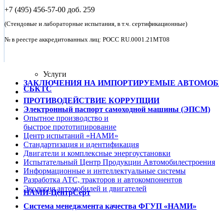
+7 (495)
456-57-00 доб. 259
(Стендовые и лабораторные испытания, в т.ч. сертификационные)
№ в реестре аккредитованных лиц: POCC RU.0001.21MT08
Услуги
ЗАКЛЮЧЕНИЯ НА ИМПОРТИРУЕМЫЕ АВТОМО
СБКТС
ПРОТИВОДЕЙСТВИЕ КОРРУПЦИИ
Электронный паспорт самоходной машины (ЭПСМ)
Опытное
производство
и
быстрое
прототипирование
Центр испытаний
«НАМИ»
Стандартизация
и идентификация
Двигатели
и комплексные
энергоустановки
Испытательный Центр Продукции Автомобилестроения
Информационные и
интеллектуальные
системы
Разработка
АТС, тракторов и автокомпонентов
Экология
автомобилей и двигателей
НАМИ-ЦентрСерт
Система менеджмента качества ФГУП «НАМИ»