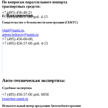
По вопросам параллельного импорта
траспортных средств:
+7 (495)
456-40-21
г. Владивосток
+7 (495)
456-57-00 доб. 4-15
Свидетельство о безопасности конструкции (СБКТС)
vlad@nami.ru
,
artem.fedorov@nami.ru
+7 (495)
456-60-00,
+7 (495) 456-57-00 доб. 4-15
Авто-техническая экспертиза:
Судебная экспертиза
+7 (495)
456-57-00 доб. 6858
expertise.nami.ru
Испытательный центр продукции Автомобилестроения