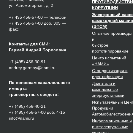
ПРОТИВОДЕЙСТВИ
ул. Автомоторная, д. 2
КОРРУПЦИИ
Электронный пасп
+7 495 456-57-00
— телефон
самоходной маши
+7 495 456-57-00 доб. 305 —
(ЭПСМ)
факс
Опытное
производст
и
Контакты для СМИ:
быстрое
Гармай Андрей Борисович
прототипирование
Центр испытаний
+7 (495) 456-30-91
«НАМИ»
andrey.garmay@nami.ru
Стандартизация
и
идентификация
По вопросам параллельного
Двигатели
и
импорта
комплексные
транспортных средств:
энергоустановки
Испытательный Цен
+7 (495) 456-40-21
Продукции
+7 (495) 456-57-00 доб. 4-15
Автомобилестроени
info@nami.ru
Информационные и
интеллектуальные
системы