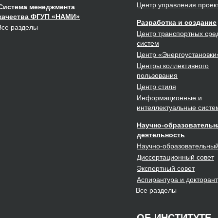
Центр управления проек
Система менеджмента
качества ФГУП «НАМИ»
Разработка
и создание
Все разделы
Центр транспортных сред
систем
Центр
«Энергоустановки
Центры
коллективного
пользования
Центр
стиля
Информационные и
интеллектуальные систе
Научно-образовательн
деятельность
Научно-образовательны
Диссертационный
совет
Экспертный
совет
Аспирантура и докторан
Все разделы
ОБ ИНСТИТУТЕ