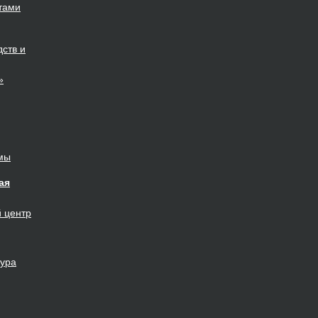
тами
ств и
»
мы
ая
й
центр
тура