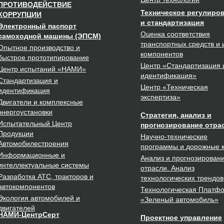
ПРОТИВОДЕЙСТВИЕ
Техническое регулиро
КОРРУПЦИИ
и стандартизация
Электронный паспорт
Оценка соответствия
самоходной машины (ЭПСМ)
транспортных средств и 
Опытное
производство
и
компонентов
быстрое
прототипирование
Центр
«Стандартизация 
Центр испытаний
«НАМИ»
идентификация»
Стандартизация
и
Центр
«Техническая
идентификация
экспертиза»
Двигатели
и комплексные
энергоустановки
Стратегия, анализ и
Испытательный Центр
прогнозирование отра
Продукции
Научно-технические
Автомобилестроения
программы
и
дорожные 
Информационные и
Анализ и прогнозирован
интеллектуальные
системы
отрасли. Анализ
Разработка
АТС, тракторов и
технологических трендов
автокомпонентов
Технологическая Платф
Экология
автомобилей и
«Зеленый автомобиль»
двигателей
НАМИ-ЦентрСерт
Проектное
управление