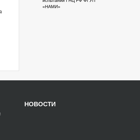
испытаний ГНЦ РФ ФГУП
«НАМИ»
й
НОВОСТИ
о