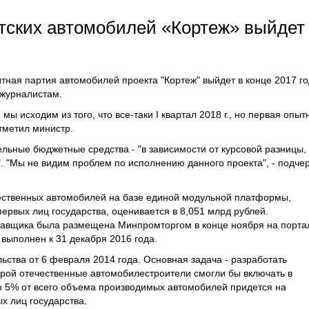
тских автомобилей «Кортеж» выйдет
тная партия автомобилей проекта "Кортеж" выйдет в конце 2017 го
журналистам.
 мы исходим из того, что все-таки I квартал 2018 г., но первая опыт
отметил министр.
льные бюджетные средства - "в зависимости от курсовой разницы,
. "Мы не видим проблем по исполнению данного проекта", - подче
чественных автомобилей на базе единой модульной платформы,
рвых лиц государства, оценивается в 8,051 млрд рублей.
ставщика была размещена Минпромторгом в конце ноября на порта
т выполнен к 31 декабря 2016 года.
ства от 6 февраля 2014 года. Основная задача - разработать
рой отечественные автомобилестроители смогли бы включать в
 5% от всего объема производимых автомобилей придется на
х лиц государства.