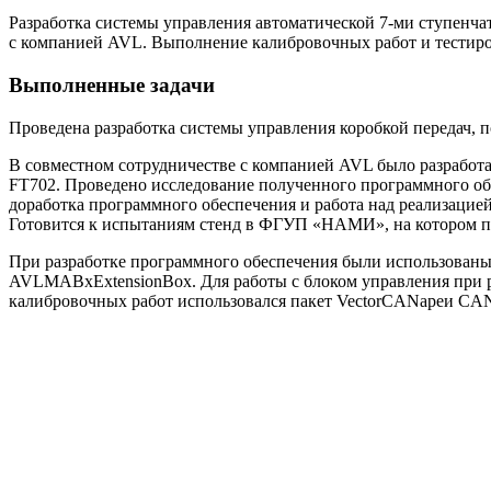
Разработка системы управления автоматической 7-ми ступенча
с компанией AVL. Выполнение калибровочных работ и тестиро
Выполненные задачи
Проведена разработка системы управления коробкой передач, 
В совместном сотрудничестве с компанией AVL было разработ
FT702. Проведено исследование полученного программного обе
доработка программного обеспечения и работа над реализацие
Готовится к испытаниям стенд в ФГУП «НАМИ», на котором пл
При разработке программного обеспечения были использованы 
AVLMABxExtensionBox. Для работы с блоком управления при р
калибровочных работ использовался пакет VectorCANapeи CA