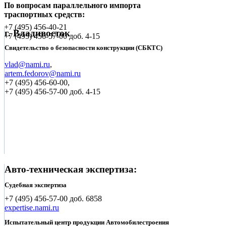
По вопросам параллельного импорта
траспортных средств:
+7 (495)
456-40-21
г. Владивосток
+7 (495)
456-57-00 доб. 4-15
Свидетельство о безопасности конструкции (СБКТС)
vlad@nami.ru
,
artem.fedorov@nami.ru
+7 (495)
456-60-00,
+7 (495) 456-57-00 доб. 4-15
Авто-техническая экспертиза:
Судебная экспертиза
+7 (495)
456-57-00 доб. 6858
expertise.nami.ru
Испытательный центр продукции Автомобилестроения