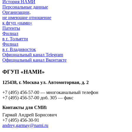
История НАМИ
Персональные данные
Организации,
не имеющие отношение
к фгуп «нами»
Патенты
Филиал
в г. Тольятти
Филиал
в г. Владивосток
Официальный канал Telegram
Официальный канал Вконтакте
ФГУП «НАМИ»
125438, г. Москва ул. Автомоторная, д. 2
+7 (495)
456-57-00
— многоканальный телефон
+7 (495)
456-57-00 доб. 305
— факс
Контакты для СМИ:
Гармай Андрей Борисович
+7 (495)
456-30-91
andrey.garmay@nami.ru