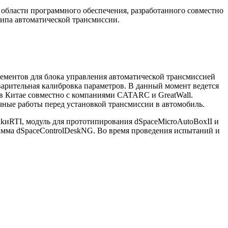
 области программного обеспечения, разработанного совместно
ипа автоматической трансмиссии.
ементов для блока управления автоматической трансмиссией
арительная калибровка параметров. В данный момент ведется
 в Китае совместно с компаниями CATARC и GreatWall.
ные работы перед установкой трансмиссии в автомобиль.
nkиRTI, модуль для прототипирования dSpaceMicroAutoBoxII и
амма dSpaceControlDeskNG. Во время проведения испытаний и