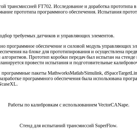
той трансмиссией FT702. Исследование и доработка прототипа в
вание прототипа программного обеспечения. Испытания протот
подбор требуемых датчиков и управляющих элементов.
ано программное обеспечение и силовой модуль управляющих эл
спечения на блоке для прототипирования и осуществлена предв
й алгоритмов. Прототип коробки передач был испытан на стенде
анируется провести испытания и подготовительные калибровоч
программные пакеты MathworksMatlab/Simulink, dSpaceTargetLi
азработке программного обеспечения была использована прогр
NcaseXL.
Работы по калибровкам с использованием VectorCANape.
Стенд для испытаний трансмиссий SuperFlow.