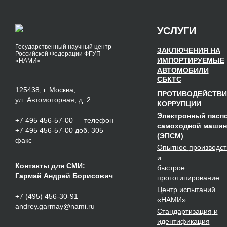
УСЛУГИ
Государственный научный центр
ЗАКЛЮЧЕНИЯ НА
Российской Федерации ФГУП
ИМПОРТИРУЕМЫЕ
«НАМИ»
АВТОМОБИЛИ
СБКТС
125438, г. Москва,
ПРОТИВОДЕЙСТВИ
ул. Автомоторная, д. 2
КОРРУПЦИИ
Электронный пасп
+7 495 456-57-00
— телефон
самоходной маши
+7 495 456-57-00 доб. 305 —
(ЭПСМ)
факс
Опытное
производст
и
Контакты для СМИ:
быстрое
Гармай Андрей Борисович
прототипирование
Центр испытаний
+7 (495) 456-30-91
«НАМИ»
andrey.garmay@nami.ru
Стандартизация
и
идентификация