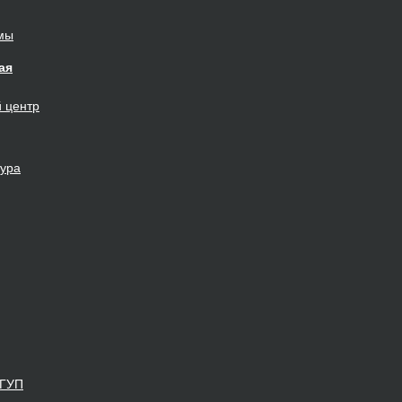
мы
ая
й
центр
тура
ФГУП