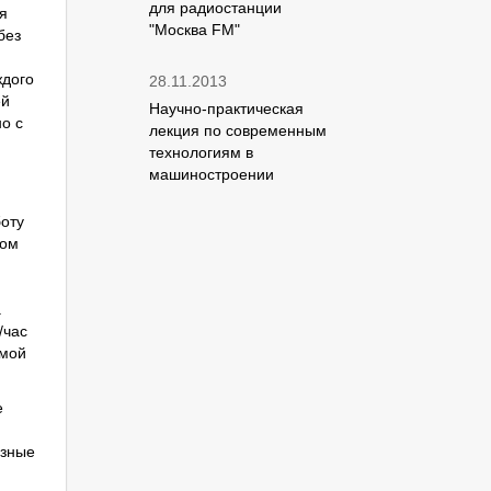
для радиостанции
я
"Москва FM"
без
ждого
28.11.2013
ей
Научно-практическая
о с
лекция по современным
технологиям в
машиностроении
боту
том
а
/час
амой
е
езные