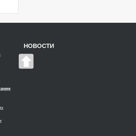
НОВОСТИ
о
вание
их
и