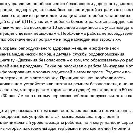
ного управления по обеспечению безопасности дорожного движени
ации, подчеркнул, что тема безопасности детей затрагивает всех 
оздно становится родителем, и защита своего ребенка становится
ждый случай ДТП с участием ребенка болью отражается в сердце ка
о движения. За последние 10 месяцев аварийность с участием дет
 ситуация с детьми пешеходами. Необходима работа непосредственн
четко обозначенной программе и под наблюдением взрослых».
ла охраны репродуктивного здоровья женщин и эффективной
амента медицинской помощи детям и службы родовспоможения
иативу «Движения без опасности» о том, что образовательную ра
елей еще в роддомах. Также он рассказал о работе Минздрава в э
формирования молодых родителей в этом вопросе. Родители по-
конвертах, а не в автолюльках. Принципиальная необходимость
рживающем устройстве или штатным ремнем безопасности, а не н
лена тем, что при резком торможении (ударе) со скоростью в 50 км
в 30 раз. Именно поэтому перевозка ребенка на руках считается с
ети.ру» рассказал о том какие есть качественные и некачественны
ифицированных устройств: «Так называемые адаптеры ремня
ть минимальный уровень защиты ребенка, но и могут нанести серь
из которых изготовлены адаптер ремня и его крепления (кнопки и