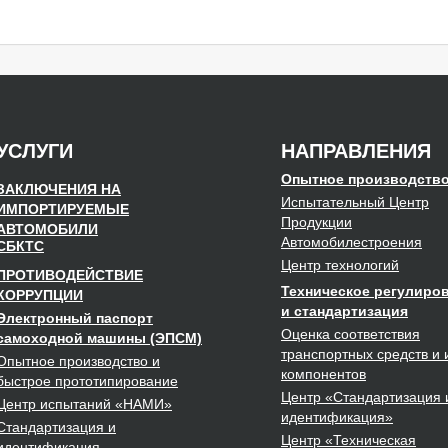
УСЛУГИ
НАПРАВЛЕНИЯ
Опытное производств
ЗАКЛЮЧЕНИЯ НА
Испытательный Центр
ИМПОРТИРУЕМЫЕ
Продукции
АВТОМОБИЛИ
Автомобилестроения
СБКТС
Центр
технологий
ПРОТИВОДЕЙСТВИЕ
Техническое регулиро
КОРРУПЦИИ
и стандартизация
Электронный паспорт
Оценка соответствия
самоходной машины (ЭПСМ)
транспортных средств и 
Опытное
производство
и
компонентов
быстрое
прототипирование
Центр
«Стандартизация 
Центр испытаний
«НАМИ»
идентификация»
Стандартизация
и
Центр
«Техническая
идентификация