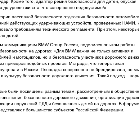
удар. Кроме того, адаптер ремня безопасности для детей, опуская
 до уровня живота, что совершенно недопустимо!».
тории пассивной безопасности отделения безопасности автомобил
ваний действующих удерживающих устройств, проведенных НАМИ. 
вовало требованиям технического регламента. При этом, некоторы
ля детей.
ым коммуникациям BMW Group Россия, поделился опытом работы
 безопасности на дорогах: «Для BMW важна не только активная и
илей и мотоциклов, но и безопасность участников дорожного движ
из примеров подобных проектов. Мы рады, что теперь такая
апущена и в России. Площадка совершенно не брендирована, но м
в культуру безопасности дорожного движения. Такой подход – нор
торые были посвящены разным темам, рассмотренным в обществен
 повышения безопасности дорожного движения, организация дорож
ксации нарушений ПДД и безопасность детей на дорогах. В форум
представляют большинство субъектов Российской Федерации.