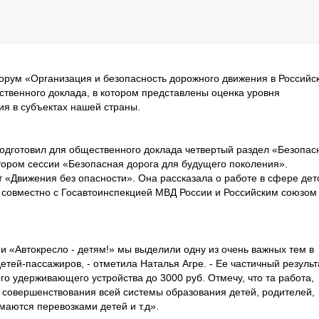
орум «Организация и безопасность дорожного движения в Российс
ственного доклада, в котором представлены оценка уровня
ия в субъектах нашей страны.
одготовил для общественного доклада четвертый раздел «Безопас
атором сессии «Безопасная дорога для будущего поколения».
 «Движения без опасности». Она рассказала о работе в сфере дет
р совместно с Госавтоинспекцией МВД России и Российским союзом
и «Автокресло - детям!» мы выделили одну из очень важных тем в
етей-пассажиров, - отметила Наталья Агре. - Ее частичный результ
о удерживающего устройства до 3000 руб. Отмечу, что та работа,
з совершенствования всей системы образования детей, родителей,
маются перевозками детей и т.д».