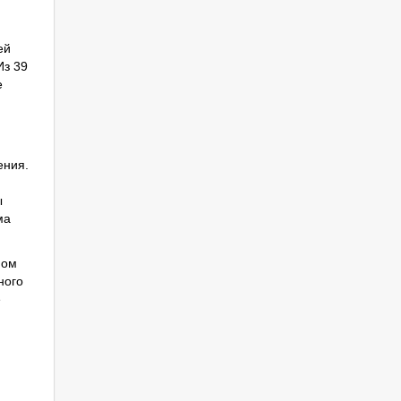
ей
Из 39
е
ения.
ы
ма
ном
ного
е