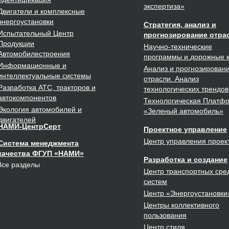
экспертиза»
Двигатели
и комплексные
энергоустановки
Стратегия, анализ и
Испытательный Центр
прогнозирование отра
Продукции
Научно-технические
Автомобилестроения
программы
и
дорожные 
Информационные и
Анализ и прогнозирован
интеллектуальные
системы
отрасли. Анализ
Разработка
АТС, тракторов и
технологических трендов
автокомпонентов
Технологическая Платф
Экология
автомобилей и
«Зеленый автомобиль»
двигателей
НАМИ-ЦентрСерт
Проектное
управление
Центр управления проек
Система менеджмента
качества ФГУП «НАМИ»
Разработка
и создание
Все разделы
Центр транспортных сред
систем
Центр
«Энергоустановки
Центры
коллективного
пользования
Центр
стиля