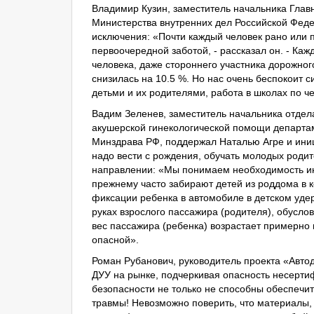
Владимир Кузин, заместитель начальника Глав
Министерства внутренних дел Российской Федер
исключения: «Почти каждый человек рано или п
первоочередной заботой, - рассказал он. - Ка
человека, даже стороннего участника дорожног
снизилась на 10.5 %. Но нас очень беспокоит
детьми и их родителями, работа в школах по 
Вадим Зеленев, заместитель начальника отде
акушерской гинекологической помощи департ
Минздрава РФ, поддержал Наталью Агре и иниц
надо вести с рождения, обучать молодых родит
направлении: «Мы понимаем необходимость ин
прежнему часто забирают детей из роддома в 
фиксации ребенка в автомобиле в детском уде
руках взрослого пассажира (родителя), обуслов
вес пассажира (ребенка) возрастает примерно 
опасной».
Роман Рубанович, руководитель проекта «Автод
ДУУ на рынке, подчеркивая опасность несерт
безопасности не только не способны обеспечи
травмы! Невозможно поверить, что материалы, 