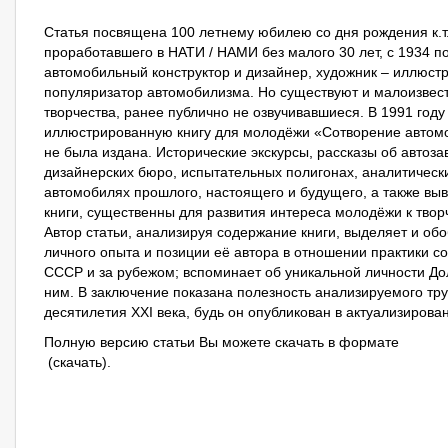
Статья посвящена 100 летнему юбилею со дня рождения к.т.
проработавшего в НАТИ / НАМИ без малого 30 лет, с 1934 по 
автомобильный конструктор и дизайнер, художник – иллюстр
популяризатор автомобилизма. Но существуют и малоизвест
творчества, ранее публично не озвучивавшиеся. В 1991 год
иллюстрированную книгу для молодёжи «Сотворение автомоб
не была издана. Исторические экскурсы, рассказы об автозав
дизайнерских бюро, испытательных полигонах, аналитическ
автомобилях прошлого, настоящего и будущего, а также вы
книги, существенны для развития интереса молодёжи к тво
Автор статьи, анализируя содержание книги, выделяет и о
личного опыта и позиции её автора в отношении практики с
СССР и за рубежом; вспоминает об уникальной личности Дол
ним. В заключение показана полезность анализируемого тру
десятилетия ХХI века, будь он опубликован в актуализирова
Полную версию статьи Вы можете скачать в формате
(
скачать
).