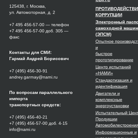
125438, г. Москва,
ПРОТИВОДЕЙСТВИ
ул. Автомоторная, д. 2
КОРРУПЦИИ
Электронный пасп
+7 495 456-57-00
— телефон
самоходной маши
+7 495 456-57-00 доб. 305 —
(ЭПСМ)
факс
Опытное
производст
и
Контакты для СМИ:
быстрое
Гармай Андрей Борисович
прототипирование
Центр испытаний
+7 (495) 456-30-91
«НАМИ»
andrey.garmay@nami.ru
Стандартизация
и
идентификация
По вопросам параллельного
Двигатели
и
импорта
комплексные
транспортных средств:
энергоустановки
Испытательный Цен
+7 (495) 456-40-21
Продукции
+7 (495) 456-57-00 доб. 4-15
Автомобилестроени
info@nami.ru
Информационные и